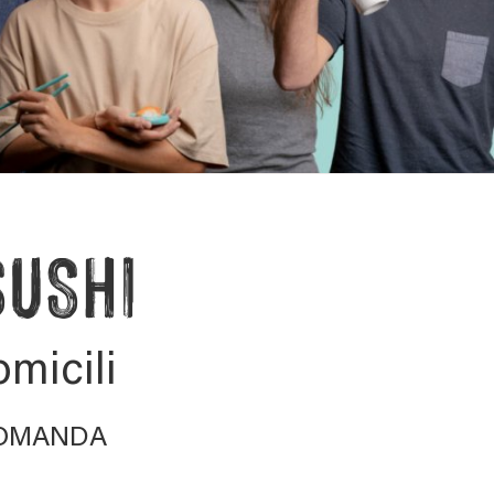
SUSHI
micili
COMANDA